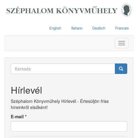
Ugrás
a
tartalomra
English
Italiano
Deutsch
Francais
Toggle
navigati
Keresés
űrlap
Keresés
Hírlevél
Széphalom Könyvműhely Hírlevél - Értesüljön friss
híreinkről elsőként!
E-mail
*