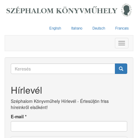
Ugrás
a
tartalomra
English
Italiano
Deutsch
Francais
Toggle
navigati
Keresés
űrlap
Keresés
Hírlevél
Széphalom Könyvműhely Hírlevél - Értesüljön friss
híreinkről elsőként!
E-mail
*