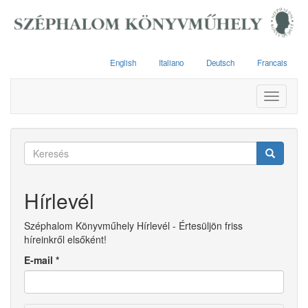
Ugrás
a
tartalomra
English
Italiano
Deutsch
Francais
Toggle
navigati
Keresés
űrlap
Keresés
Hírlevél
Széphalom Könyvműhely Hírlevél - Értesüljön friss
híreinkről elsőként!
E-mail
*