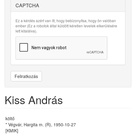
CAPTCHA
Ez a kérdés azért van itt, hogy bebizonyítsa, hogy ön valóban
ember (Ez a robotok által küldött kéretlen levelek elkerülésére
lett kitalálva).
Feliratkozás
Kiss András
költő
* Végvár, Hargita m. (R), 1950-10-27
[KMIK]