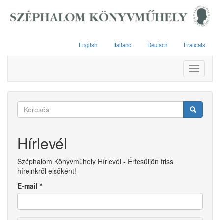
Ugrás
a
tartalomra
English
Italiano
Deutsch
Francais
Toggle
navigati
Keresés
űrlap
Keresés
Hírlevél
Széphalom Könyvműhely Hírlevél - Értesüljön friss
híreinkről elsőként!
E-mail
*