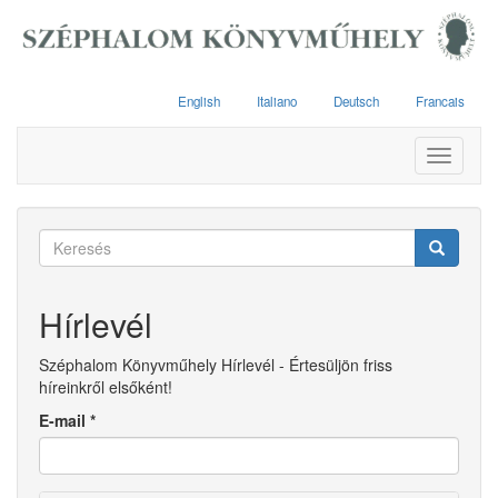
Ugrás
a
tartalomra
English
Italiano
Deutsch
Francais
Toggle
navigati
Keresés
űrlap
Keresés
Hírlevél
Széphalom Könyvműhely Hírlevél - Értesüljön friss
híreinkről elsőként!
E-mail
*