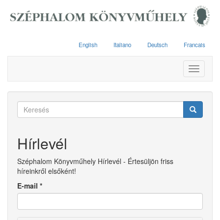
Ugrás
a
tartalomra
English
Italiano
Deutsch
Francais
Toggle
navigati
Keresés
űrlap
Keresés
Hírlevél
Széphalom Könyvműhely Hírlevél - Értesüljön friss
híreinkről elsőként!
E-mail
*