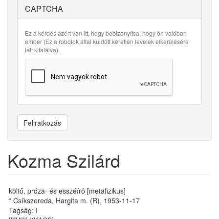
CAPTCHA
Ez a kérdés azért van itt, hogy bebizonyítsa, hogy ön valóban
ember (Ez a robotok által küldött kéretlen levelek elkerülésére
lett kitalálva).
Feliratkozás
Kozma Szilárd
költő, próza- és esszéíró [metafizikus]
* Csíkszereda, Hargita m. (R), 1953-11-17
Tagság: I