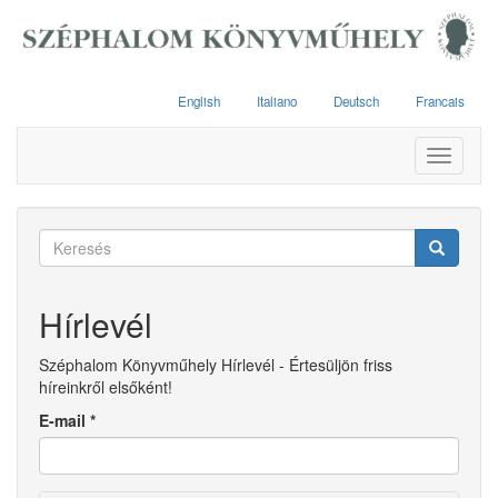
Ugrás
a
tartalomra
English
Italiano
Deutsch
Francais
Toggle
navigati
Keresés
űrlap
Keresés
Hírlevél
Széphalom Könyvműhely Hírlevél - Értesüljön friss
híreinkről elsőként!
E-mail
*