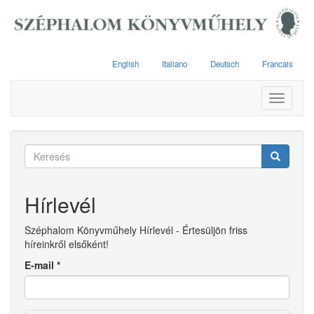
Ugrás
a
tartalomra
English
Italiano
Deutsch
Francais
Toggle
navigati
Keresés
űrlap
Keresés
Hírlevél
Széphalom Könyvműhely Hírlevél - Értesüljön friss
híreinkről elsőként!
E-mail
*