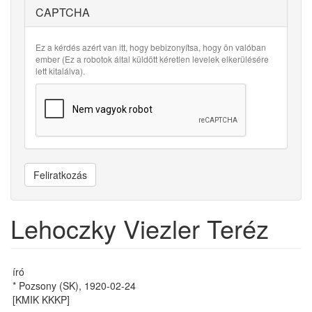
CAPTCHA
Ez a kérdés azért van itt, hogy bebizonyítsa, hogy ön valóban
ember (Ez a robotok által küldött kéretlen levelek elkerülésére
lett kitalálva).
Feliratkozás
Lehoczky Viezler Teréz
író
* Pozsony (SK), 1920-02-24
[KMIK KKKP]