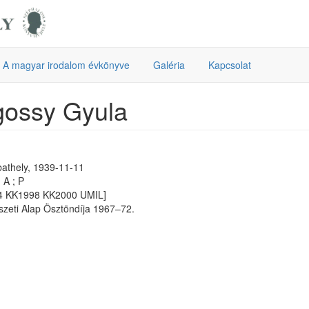
A magyar irodalom évkönyve
Galéria
Kapcsolat
gossy Gyula
athely, 1939-11-11
 A ; P
4 KK1998 KK2000 UMIL]
zeti Alap Ösztöndíja 1967–72.