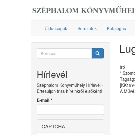
Ugrás
a
tartalomra
Újdonságok
Sorozatok
Katalógus
Lu
Keresés
űrlap
Keresés
író
Hírlevél
* Szomb
Tagság:
Széphalom Könyvműhely Hírlevél -
[KK199
Értesüljön friss híreinkről elsőként!
A Művés
E-mail
*
CAPTCHA