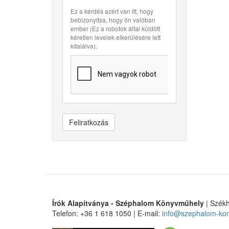
Ez a kérdés azért van itt, hogy
bebizonyítsa, hogy ön valóban
ember (Ez a robotok által küldött
kéretlen levelek elkerülésére lett
kitalálva).
Feliratkozás
Írók Alapítványa - Széphalom Könyvműhely
| Székh
Telefon: +36 1 618 1050 | E-mail:
info@szephalom-ko