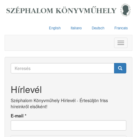
Ugrás
a
tartalomra
English
Italiano
Deutsch
Francais
Toggle
navigati
Keresés
űrlap
Keresés
Hírlevél
Széphalom Könyvműhely Hírlevél - Értesüljön friss
híreinkről elsőként!
E-mail
*