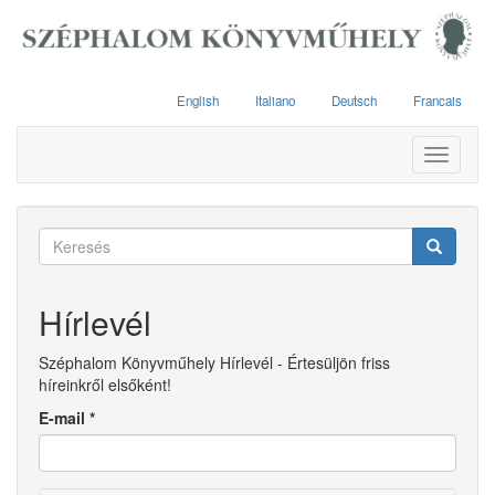
Ugrás
a
tartalomra
English
Italiano
Deutsch
Francais
Toggle
navigati
Keresés
űrlap
Keresés
Hírlevél
Széphalom Könyvműhely Hírlevél - Értesüljön friss
híreinkről elsőként!
E-mail
*