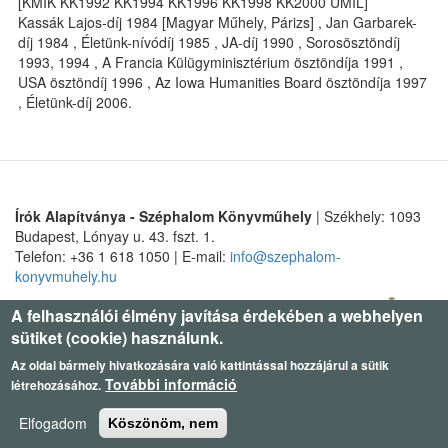
[KMIK KK1992 KK1994 KK1996 KK1998 KK2000 UMIL]
Kassák Lajos-díj 1984 [Magyar Műhely, Párizs] , Jan Garbarek-
díj 1984 , Életünk-nívódíj 1985 , JA-díj 1990 , Sorosösztöndíj
1993, 1994 , A Francia Külügyminisztérium ösztöndíja 1991 ,
USA ösztöndíj 1996 , Az Iowa Humanities Board ösztöndíja 1997
, Életünk-díj 2006.
Írók Alapítványa - Széphalom Könyvműhely
| Székhely: 1093
Budapest, Lónyay u. 43. fszt. 1.
Telefon: +36 1 618 1050 | E-mail:
info@szephalom-
konyvmuhely.hu
A felhasználói élmény javítása érdekében a webhelyen
sütiket (cookie) használunk.
Az oldal bármely hivatkozására való kattintással hozzájárul a sütik
További információ
létrehozásához.
Elfogadom
Köszönöm, nem