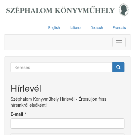
Ugrás
a
tartalomra
English
Italiano
Deutsch
Francais
Toggle
navigati
Keresés
űrlap
Keresés
Hírlevél
Széphalom Könyvműhely Hírlevél - Értesüljön friss
híreinkről elsőként!
E-mail
*