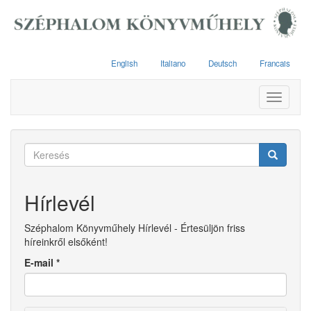
Ugrás
a
tartalomra
English
Italiano
Deutsch
Francais
Toggle
navigati
Keresés
űrlap
Keresés
Hírlevél
Széphalom Könyvműhely Hírlevél - Értesüljön friss
híreinkről elsőként!
E-mail
*