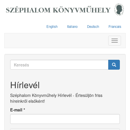
Ugrás
a
tartalomra
English
Italiano
Deutsch
Francais
Toggle
navigati
Keresés
űrlap
Keresés
Hírlevél
Széphalom Könyvműhely Hírlevél - Értesüljön friss
híreinkről elsőként!
E-mail
*