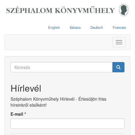
Ugrás
a
tartalomra
English
Italiano
Deutsch
Francais
Toggle
navigati
Keresés
űrlap
Keresés
Hírlevél
Széphalom Könyvműhely Hírlevél - Értesüljön friss
híreinkről elsőként!
E-mail
*