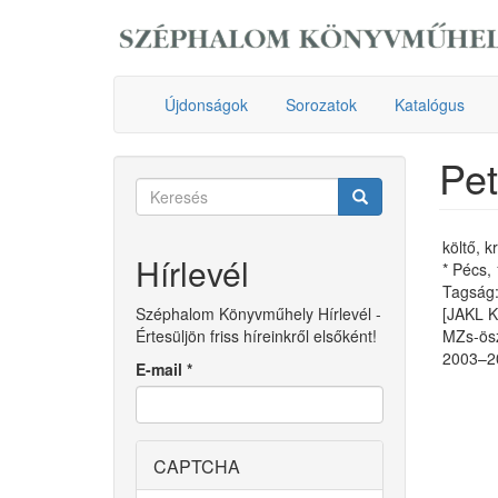
Ugrás
a
tartalomra
Újdonságok
Sorozatok
Katalógus
Pet
Keresés
űrlap
Keresés
költő, k
Hírlevél
* Pécs,
Tagság: 
Széphalom Könyvműhely Hírlevél -
[JAKL 
Értesüljön friss híreinkről elsőként!
MZs-ösz
2003–20
E-mail
*
CAPTCHA