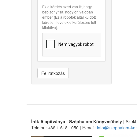
Ez a kérdés azért van itt, hogy
bebizonyítsa, hogy ön valóban
ember (Ez a robotok által küldött
kéretlen levelek elkerülésére lett
kitalálva).
Feliratkozás
Írók Alapítványa - Széphalom Könyvműhely
| Székh
Telefon: +36 1 618 1050 | E-mail:
info@szephalom-ko