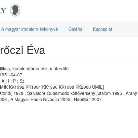
A magyar irodalom évkönyve
Galéria
Kapcsolat
rőczi Éva
ritikus, irodalomtörténész, műfordító
 1951-04-07
A ; I ; P ; Sz
KMIK KK1992 KK1994 KK1996 KK1998 KK2000 UMIL]
töndíj 1979 , Salvatore Quasimodo költőverseny-jutalom 1995 , Arany 
06 , A Magyar Rádió Nívódíja 2005 , Habilitált 2007.