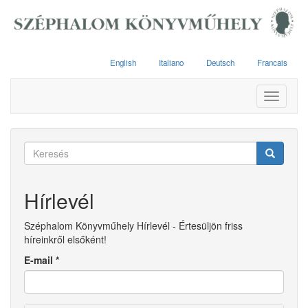
Ugrás
a
tartalomra
English
Italiano
Deutsch
Francais
Toggle
navigati
Keresés
űrlap
Keresés
Hírlevél
Széphalom Könyvműhely Hírlevél - Értesüljön friss
híreinkről elsőként!
E-mail
*