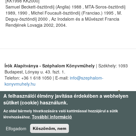
[KK1998 KK2000]
Samuel Beckett-ösztöndíj (Anglia) 1988 , MTA-Soros-ösztöndíj
1989, 1990 , Michel Foucault-ösztöndíj (Franciao.) 1995 , M.
Deguy-ösztöndíj 2000 , Az Irodalom és a Művészet Francia
Rendjének Lovagja 2002, 2004.
Írók Alapítványa - Széphalom Könyvműhely
| Székhely: 1093
Budapest, Lónyay u. 43. fszt. 1.
Telefon: +36 1 618 1050 | E-mail:
info@szephalom-
konyvmuhely.hu
A felhasználói élmény javítása érdekében a webhelyen
sütiket (cookie) használunk.
Az oldal bármely hivatkozására való kattintással hozzájárul a sütik
További információ
létrehozásához.
Elfogadom
Köszönöm, nem