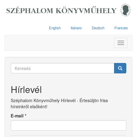
Ugrás
a
tartalomra
English
Italiano
Deutsch
Francais
Toggle
navigati
Keresés
űrlap
Keresés
Hírlevél
Széphalom Könyvműhely Hírlevél - Értesüljön friss
híreinkről elsőként!
E-mail
*