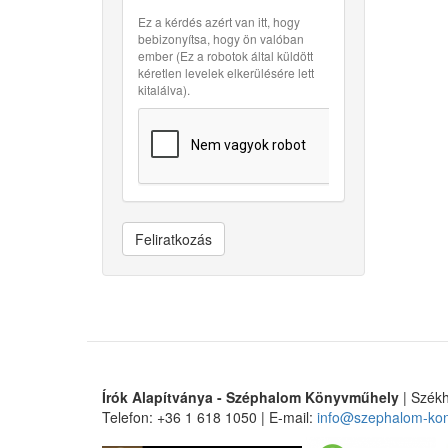
Ez a kérdés azért van itt, hogy
bebizonyítsa, hogy ön valóban
ember (Ez a robotok által küldött
kéretlen levelek elkerülésére lett
kitalálva).
Feliratkozás
Írók Alapítványa - Széphalom Könyvműhely
| Székh
Telefon: +36 1 618 1050 | E-mail:
info@szephalom-ko