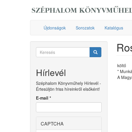
Ugrás
a
tartalomra
Újdonságok
Sorozatok
Katalógus
Ro
Keresés
űrlap
Keresés
költő
Hírlevél
* Munká
A Magya
Széphalom Könyvműhely Hírlevél -
Értesüljön friss híreinkről elsőként!
E-mail
*
CAPTCHA