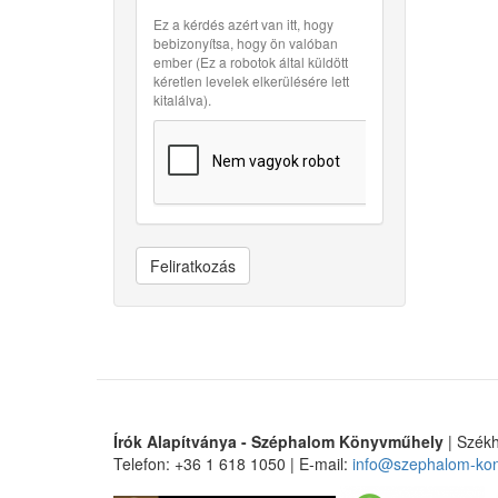
Ez a kérdés azért van itt, hogy
bebizonyítsa, hogy ön valóban
ember (Ez a robotok által küldött
kéretlen levelek elkerülésére lett
kitalálva).
Feliratkozás
Írók Alapítványa - Széphalom Könyvműhely
| Székh
Telefon: +36 1 618 1050 | E-mail:
info@szephalom-ko