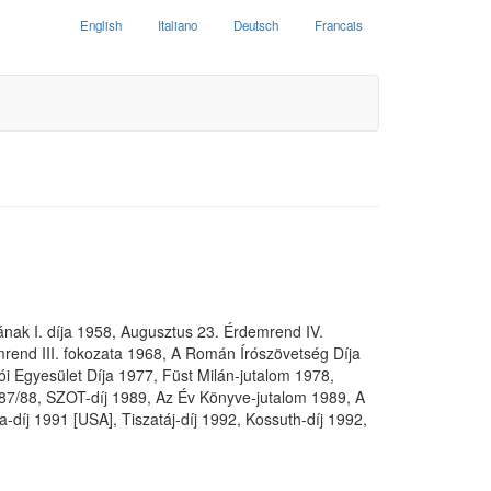
English
Italiano
Deutsch
Francais
ak I. díja 1958, Augusztus 23. Érdemrend IV.
rend III. fokozata 1968, A Román Írószövetség Díja
i Egyesület Díja 1977, Füst Milán-jutalom 1978,
1987/88, SZOT-díj 1989, Az Év Könyve-jutalom 1989, A
díj 1991 [USA], Tiszatáj-díj 1992, Kossuth-díj 1992,