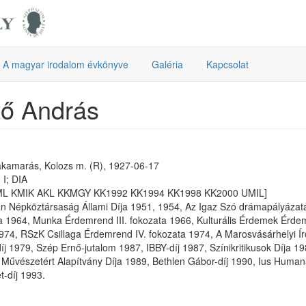
A magyar irodalom évkönyve
Galéria
Kapcsolat
tő András
akamarás, Kolozs m. (R), 1927-06-17
 I; DIA
ML KMIK AKL KKMGY KK1992 KK1994 KK1998 KK2000 UMIL]
 Népköztársaság Állami Díja 1951, 1954, Az Igaz Szó drámapályázatán
a 1964, Munka Érdemrend III. fokozata 1966, Kulturális Érdemek Érdem
974, RSzK Csillaga Érdemrend IV. fokozata 1974, A Marosvásárhelyi Író
íj 1979, Szép Ernő-jutalom 1987, IBBY-díj 1987, Színikritikusok Díja 
Művészetért Alapítvány Díja 1989, Bethlen Gábor-díj 1990, Ius Humana-
t-díj 1993.