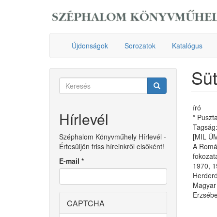
Ugrás
a
tartalomra
Újdonságok
Sorozatok
Katalógus
Sü
Keresés
űrlap
Keresés
író
Hírlevél
* Puszt
Tagság:
Széphalom Könyvműhely Hírlevél -
[MIL Ú
Értesüljön friss híreinkről elsőként!
A Román
fokozat
E-mail
*
1970, 1
Herderd
Magyar 
Erzsébe
CAPTCHA