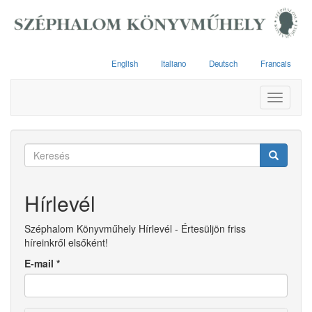
Ugrás
a
tartalomra
English
Italiano
Deutsch
Francais
Toggle
navigati
Keresés
űrlap
Keresés
Hírlevél
Széphalom Könyvműhely Hírlevél - Értesüljön friss
híreinkről elsőként!
E-mail
*