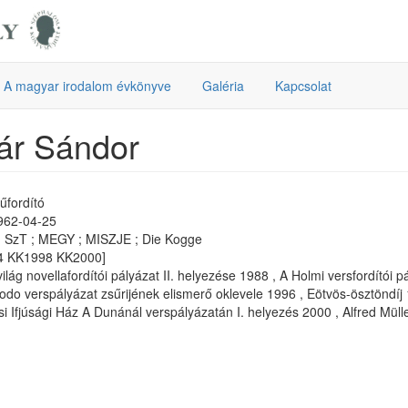
A magyar irodalom évkönyve
Galéria
Kapcsolat
ár Sándor
űfordító
1962-04-25
 SzT ; MEGY ; MISZJE ; Die Kogge
4 KK1998 KK2000]
lág novellafordítói pályázat II. helyezése 1988 , A Holmi versfordítói p
do verspályázat zsűrijének elismerő oklevele 1996 , Eötvös-ösztöndíj 
si Ifjúsági Ház A Dunánál verspályázatán I. helyezés 2000 , Alfred Mül