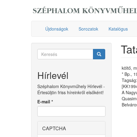
Ugrás
a
tartalomra
Újdonságok
Sorozatok
Katalógus
Tat
Keresés
űrlap
Keresés
költő, m
Hírlevél
* Bp., 
Tagság:
Széphalom Könyvműhely Hírlevél -
[KK199
Értesüljön friss híreinkről elsőként!
A Nagyvi
Quasimo
E-mail
*
Belváro
CAPTCHA