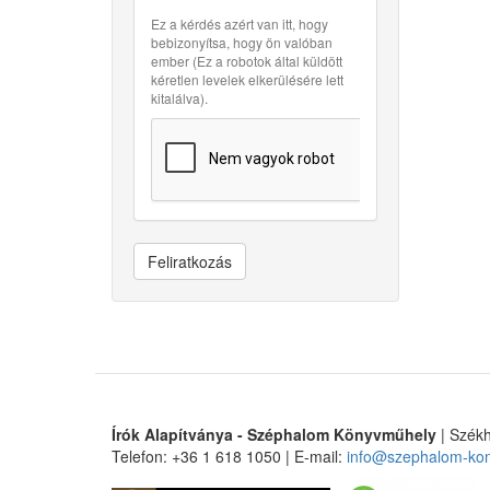
Ez a kérdés azért van itt, hogy
bebizonyítsa, hogy ön valóban
ember (Ez a robotok által küldött
kéretlen levelek elkerülésére lett
kitalálva).
Feliratkozás
Írók Alapítványa - Széphalom Könyvműhely
| Székh
Telefon: +36 1 618 1050 | E-mail:
info@szephalom-ko