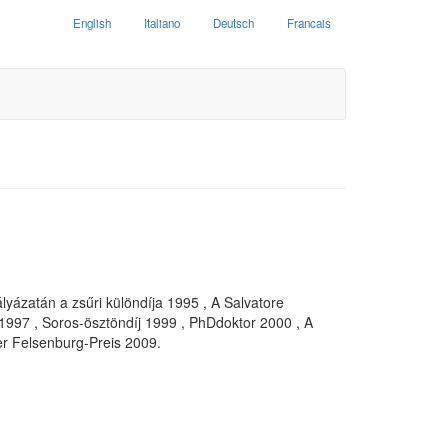
English
Italiano
Deutsch
Francais
ályázatán a zsűri különdíja 1995 , A Salvatore
1997 , Soros-ösztöndíj 1999 , PhDdoktor 2000 , A
ler Felsenburg-Preis 2009.