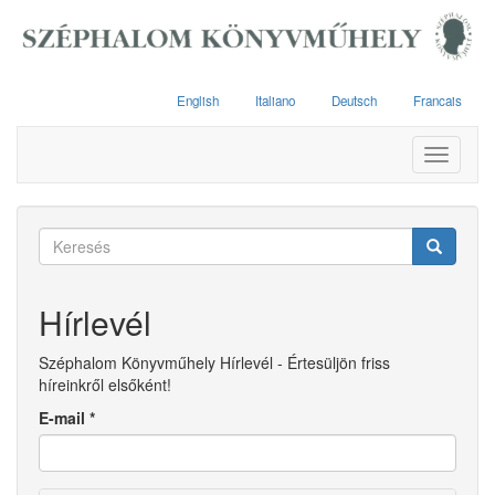
Ugrás
a
tartalomra
English
Italiano
Deutsch
Francais
Toggle
navigati
Keresés
űrlap
Keresés
Hírlevél
Széphalom Könyvműhely Hírlevél - Értesüljön friss
híreinkről elsőként!
E-mail
*