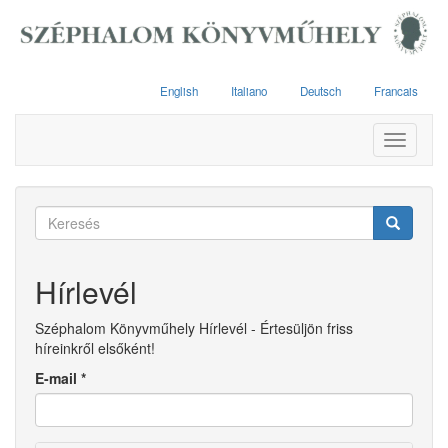
Ugrás
a
tartalomra
English
Italiano
Deutsch
Francais
Toggle
navigati
Keresés
űrlap
Keresés
Hírlevél
Széphalom Könyvműhely Hírlevél - Értesüljön friss
híreinkről elsőként!
E-mail
*