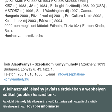
[JAKL KMIK KK1992 KK1994 KK1998 KK2000 UMIL]
KISZ-díj 1983 , JA-díj 1984 , Fulbright-ösztöndíj 1988–90 [USA] ,
MSZOSZ-díj 1996 , Shell-Washington-díj 1997 , Camera
Hungaria 2000 , Fitz József-díj 2001 , Pro Cultura Urbis 2002 ,
Kolumbusz-díj 2003 , Bárka-díj 2004.
2009-ben megjelent kötetei: Félnóta, Tiszta tűz ( Európa Kiadó,
Bp. ).
Honlap: vamosmiklos.hu
Írók Alapítványa - Széphalom Könyvműhely
| Székhely: 1093
Budapest, Lónyay u. 43. fszt. 1.
Telefon: +36 1 618 1050 | E-mail:
info@szephalom-
konyvmuhely.hu
A felhasználói élmény javítása érdekében a webhelyen
sütiket (cookie) használunk.
Az oldal bármely hivatkozására való kattintással hozzájárul a sütik
További információ
létrehozásához.