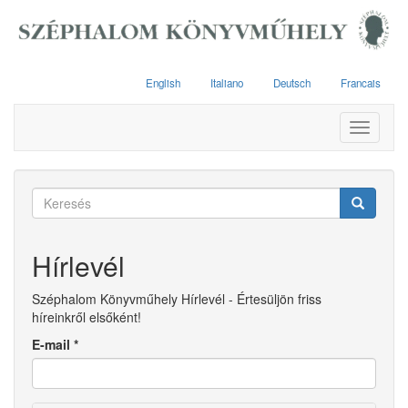
Ugrás
a
tartalomra
English
Italiano
Deutsch
Francais
Toggle
navigati
Keresés
űrlap
Keresés
Hírlevél
Széphalom Könyvműhely Hírlevél - Értesüljön friss
híreinkről elsőként!
E-mail
*