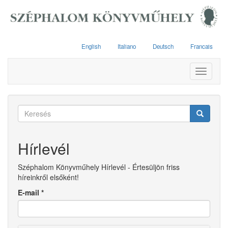
Ugrás
a
tartalomra
English
Italiano
Deutsch
Francais
Toggle
navigati
Keresés
űrlap
Keresés
Hírlevél
Széphalom Könyvműhely Hírlevél - Értesüljön friss
híreinkről elsőként!
E-mail
*