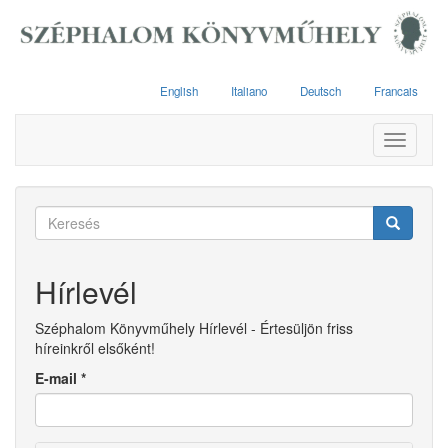
Ugrás
a
tartalomra
English
Italiano
Deutsch
Francais
Toggle
navigati
Keresés
űrlap
Keresés
Hírlevél
Széphalom Könyvműhely Hírlevél - Értesüljön friss
híreinkről elsőként!
E-mail
*