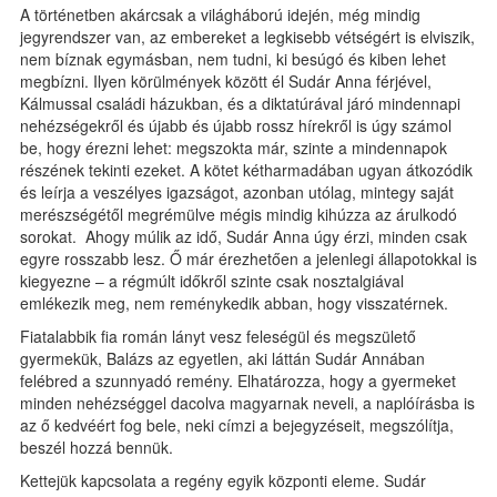
A történetben akárcsak a világháború idején, még mindig
jegyrendszer van, az embereket a legkisebb vétségért is elviszik,
nem bíznak egymásban, nem tudni, ki besúgó és kiben lehet
megbízni. Ilyen körülmények között él Sudár Anna férjével,
Kálmussal családi házukban, és a diktatúrával járó mindennapi
nehézségekről és újabb és újabb rossz hírekről is úgy számol
be, hogy érezni lehet: megszokta már, szinte a mindennapok
részének tekinti ezeket. A kötet kétharmadában ugyan átkozódik
és leírja a veszélyes igazságot, azonban utólag, mintegy saját
merészségétől megrémülve mégis mindig kihúzza az árulkodó
sorokat. Ahogy múlik az idő, Sudár Anna úgy érzi, minden csak
egyre rosszabb lesz. Ő már érezhetően a jelenlegi állapotokkal is
kiegyezne – a régmúlt időkről szinte csak nosztalgiával
emlékezik meg, nem reménykedik abban, hogy visszatérnek.
Fiatalabbik fia román lányt vesz feleségül és megszülető
gyermekük, Balázs az egyetlen, aki láttán Sudár Annában
felébred a szunnyadó remény. Elhatározza, hogy a gyermeket
minden nehézséggel dacolva magyarnak neveli, a naplóírásba is
az ő kedvéért fog bele, neki címzi a bejegyzéseit, megszólítja,
beszél hozzá bennük.
Kettejük kapcsolata a regény egyik központi eleme. Sudár