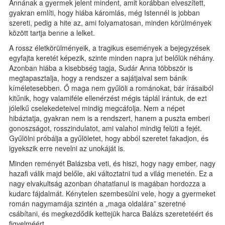
Annának a gyermek jelent mindent, amit korábban elveszített,
gyakran említi, hogy hiába káromlás, még Istennél is jobban
szereti, pedig a hite az, ami folyamatosan, minden körülmények
között tartja benne a lelket.
A rossz életkörülményeik, a tragikus események a bejegyzések
egyfajta keretét képezik, szinte minden napra jut belőlük néhány.
Azonban hiába a kisebbség tagja, Sudár Anna többször is
megtapasztalja, hogy a rendszer a sajátjaival sem bánik
kíméletesebben. Ő maga nem gyűlöli a románokat, bár írásaiból
kitűnik, hogy valamiféle ellenérzést mégis táplál irántuk, de ezt
jólelkű cselekedeteivel mindig megcáfolja. Nem a népet
hibáztatja, gyakran nem is a rendszert, hanem a puszta emberi
gonoszságot, rosszindulatot, ami valahol mindig felüti a fejét.
Gyűlölni próbálja a gyűlöletet, hogy abból szeretet fakadjon, és
igyekszik erre nevelni az unokáját is.
Minden reményét Balázsba veti, és hiszi, hogy nagy ember, nagy
hazafi válik majd belőle, aki változtatni tud a világ menetén. Ez a
nagy elvakultság azonban óhatatlanul is magában hordozza a
kudarc fájdalmát. Kénytelen szembesülni vele, hogy a gyermeket
román nagymamája szintén a „maga oldalára” szeretné
csábítani, és megkezdődik kettejük harca Balázs szeretetéért és
figyelméért.