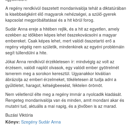
A regény rendkívül összetett mondanivalója tehát a diktatúrában
is kisebbségként élő magyarok nehézségei, a szülő-gyerek
kapcsolat megpróbáltatásai és a hit körül forog.
Sudár Anna ereje a hitében rejlik, és a hit az egyetlen, amely
ezekben az időkben képes lehet összekovácsolni a magyar
embereket. Csak képes lehet, mert valódi összetartó erő a
regény végéig nem születik, mindenkinek az egyéni problémáin
segít túllendülni a hite.
Jókai Anna rendkívül érzékletesen ír: mindvégig az volt az
érzésem, valódi naplót olvasok, egy valódi ember gyötrelmét
ismerem meg a sorokon keresztül. Ugyanakkor kiválóan
ábrázolja az emberi érzelmeket, tökéletesen át tudja adni a
gyűlöletet, haragot, kétségbeesést, féktelen örömöt.
Nem véletlenül élte meg a regény immár a nyolcadik kiadását.
Rengeteg mondanivalója van és minden, amit mondani akar és
mutatni tud, aktuális a mai napig, és a jövőben is az marad.
Buzási Viktória
Könyv:
Szegény Sudár Anna