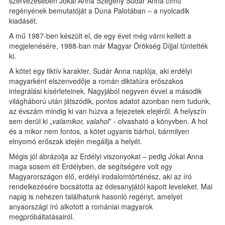
szervezésében Jókai Anna Szegény Sudár Anna című
regényének bemutatóját a Duna Palotában – a nyolcadik
kiadásét.
A mű 1987-ben készült el, de egy évet még várni kellett a
megjelenésére, 1988-ban már Magyar Örökség Díjjal tüntették
ki.
A kötet egy fiktív karakter, Sudár Anna naplója, aki erdélyi
magyarként elszenvedője a román diktatúra erőszakos
integrálási kísérleteinek. Nagyjából negyven évvel a második
világháború után játszódik, pontos adatot azonban nem tudunk,
az évszám mindig ki van húzva a fejezetek elejéről. A helyszín
sem derül ki „
valamikor, valahol
” - olvasható a könyvben. A hol
és a mikor nem fontos, a kötet ugyanis bárhol, bármilyen
elnyomó erőszak idején megállja a helyét.
Mégis jól ábrázolja az Erdélyi viszonyokat – pedig Jókai Anna
maga sosem élt Erdélyben, de segítségére volt egy
Magyarországon élő, erdélyi irodalomtörténész, aki az író
rendelkezésére bocsátotta az édesanyjától kapott leveleket. Mai
napig is nehezen találhatunk hasonló regényt, amelyet
anyaországi író alkotott a romániai magyarok
megpróbáltatásairól.