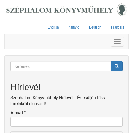
Ugrás
a
tartalomra
English
Italiano
Deutsch
Francais
Toggle
navigati
Keresés
űrlap
Keresés
Hírlevél
Széphalom Könyvműhely Hírlevél - Értesüljön friss
híreinkről elsőként!
E-mail
*