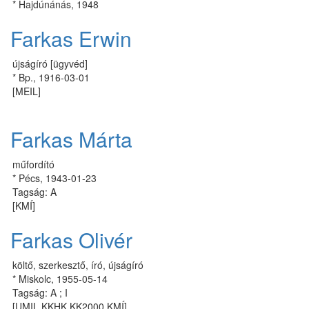
* Hajdúnánás, 1948
Farkas Erwin
újságíró [ügyvéd]
* Bp., 1916-03-01
[MEIL]
Farkas Márta
műfordító
* Pécs, 1943-01-23
Tagság: A
[KMÍ]
Farkas Olivér
költő, szerkesztő, író, újságíró
* Miskolc, 1955-05-14
Tagság: A ; I
[UMIL KKHK KK2000 KMÍ]