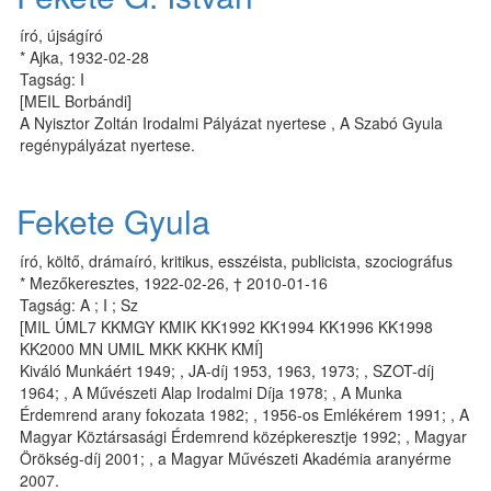
író, újságíró
* Ajka, 1932-02-28
Tagság: I
[MEIL Borbándi]
A Nyisztor Zoltán Irodalmi Pályázat nyertese , A Szabó Gyula
regénypályázat nyertese.
Fekete Gyula
író, költő, drámaíró, kritikus, esszéista, publicista, szociográfus
* Mezőkeresztes, 1922-02-26, † 2010-01-16
Tagság: A ; I ; Sz
[MIL ÚML7 KKMGY KMIK KK1992 KK1994 KK1996 KK1998
KK2000 MN UMIL MKK KKHK KMÍ]
Kiváló Munkáért 1949; , JA-díj 1953, 1963, 1973; , SZOT-díj
1964; , A Művészeti Alap Irodalmi Díja 1978; , A Munka
Érdemrend arany fokozata 1982; , 1956-os Emlékérem 1991; , A
Magyar Köztársasági Érdemrend középkeresztje 1992; , Magyar
Örökség-díj 2001; , a Magyar Művészeti Akadémia aranyérme
2007.