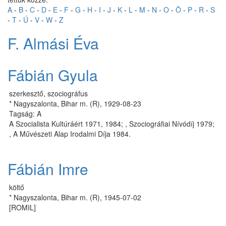
A
-
B
-
C
-
D
-
E
-
F
-
G
-
H
-
I
-
J
-
K
-
L
-
M
-
N
-
O
-
Ö
-
P
-
R
-
S
-
T
-
Ú
-
V
-
W
-
Z
F. Almási Éva
Fábián Gyula
szerkesztő, szociográfus
* Nagyszalonta, Bihar m. (R), 1929-08-23
Tagság: A
A Szocialista Kultúráért 1971, 1984; , Szociográfiai Nívódíj 1979;
, A Művészeti Alap Irodalmi Díja 1984.
Fábián Imre
költő
* Nagyszalonta, Bihar m. (R), 1945-07-02
[ROMIL]