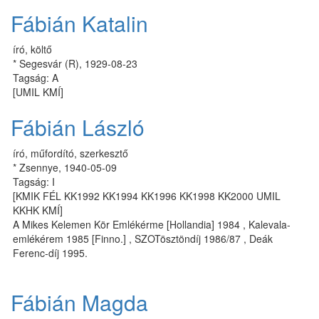
Fábián Katalin
író, költő
* Segesvár (R), 1929-08-23
Tagság: A
[UMIL KMÍ]
Fábián László
író, műfordító, szerkesztő
* Zsennye, 1940-05-09
Tagság: I
[KMIK FÉL KK1992 KK1994 KK1996 KK1998 KK2000 UMIL
KKHK KMÍ]
A Mikes Kelemen Kör Emlékérme [Hollandia] 1984 , Kalevala-
emlékérem 1985 [Finno.] , SZOTösztöndíj 1986/87 , Deák
Ferenc-díj 1995.
Fábián Magda