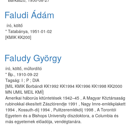
* Barkaszó, 1950-08-27
Faludi Ádám
író, költő
* Tatabánya, 1951-01-02
[KMIK KK200]
Faludy György
író, költő, műfordító
* Bp., 1910-09-22
Tagság: I ; P ; DIA
[MIL KMIK Borbándi KK1992 KK1994 KK1996 KK1998 KK2000
MN UMIL MEIL KMÍ]
Amerikai háborús kitüntetések 1942–45 , A Magyar Köztársaság
rubinokkal ékesített Zászlórendje 1991 , Nagy Imre-emlékplakett
1994 , Kossuth-díj 1994 , Pulitzeremlékdíj 1998 , A Torontói
Egyetem és a Bishops University díszdoktora, a Columbia és
más egyetemek előadója, vendégtanára.