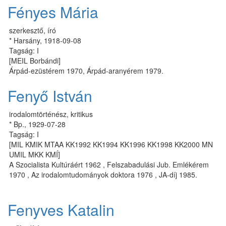
Fényes Mária
szerkesztő, író
* Harsány, 1918-09-08
Tagság: I
[MEIL Borbándi]
Árpád-ezüstérem 1970, Árpád-aranyérem 1979.
Fenyő István
irodalomtörténész, kritikus
* Bp., 1929-07-28
Tagság: I
[MIL KMIK MTAA KK1992 KK1994 KK1996 KK1998 KK2000 MN
UMIL MKK KMÍ]
A Szocialista Kultúráért 1962 , Felszabadulási Jub. Emlékérem
1970 , Az irodalomtudományok doktora 1976 , JA-díj 1985.
Fenyves Katalin