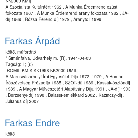
KK2000 KMÍ]
A Szocialista Kultúráért 1962 , A Munka Érdemrend ezüst
fokozata 1967 , A Munka Érdemrend arany fokozata 1982 , JA-
díj 1969 , Rózsa Ferenc-díj 1979 , Aranytoll 1999.
Farkas Árpád
költő, műfordító
* Siménfalva, Udvarhely m. (R), 1944-04-03
Tagság: I ; (r.)
[ROMIL KMIK KK1998 KK2000 UMIL]
A Marosvásárhelyi Írói Egyesület Díja 1972, 1979 , A Román
Írószövetség Prózadíja 1985 , SZOT-díj 1989 , Kassák-ösztöndíj
1989 , A Magyar Művészetért Alapítvány Díja 1991 , JA-díj 1993
, Berzsenyi-díj 1998 , Balassi-emlékkard 2002 , Kazinczy-díj ,
Julianus-díj 2007
Farkas Endre
költő