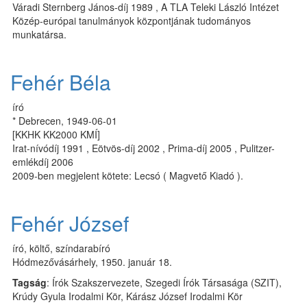
Váradi Sternberg János-díj 1989 , A TLA Teleki László Intézet
Közép-európai tanulmányok központjának tudományos
munkatársa.
Fehér Béla
író
* Debrecen, 1949-06-01
[KKHK KK2000 KMÍ]
Irat-nívódíj 1991 , Eötvös-díj 2002 , Prima-díj 2005 , Pulitzer-
emlékdíj 2006
2009-ben megjelent kötete: Lecsó ( Magvető Kiadó ).
Fehér József
író, költő, színdarabíró
Hódmezővásárhely, 1950. január 18.
Tagság
: Írók Szakszervezete, Szegedi Írók Társasága (SZIT),
Krúdy Gyula Irodalmi Kör, Kárász József Irodalmi Kör