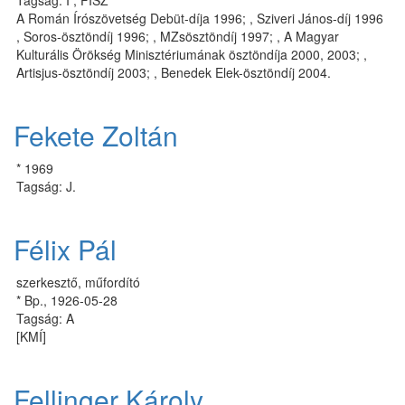
Tagság: I ; FISZ
A Román Írószövetség Debüt-díja 1996; , Sziveri János-díj 1996
, Soros-ösztöndíj 1996; , MZsösztöndíj 1997; , A Magyar
Kulturális Örökség Minisztériumának ösztöndíja 2000, 2003; ,
Artisjus-ösztöndíj 2003; , Benedek Elek-ösztöndíj 2004.
Fekete Zoltán
* 1969
Tagság: J.
Félix Pál
szerkesztő, műfordító
* Bp., 1926-05-28
Tagság: A
[KMÍ]
Fellinger Károly