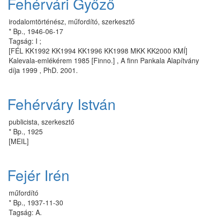
Fehérvári Győző
irodalomtörténész, műfordító, szerkesztő
* Bp., 1946-06-17
Tagság: I ;
[FÉL KK1992 KK1994 KK1996 KK1998 MKK KK2000 KMÍ]
Kalevala-emlékérem 1985 [Finno.] , A finn Pankala Alapítvány
díja 1999 , PhD. 2001.
Fehérváry István
publicista, szerkesztő
* Bp., 1925
[MEIL]
Fejér Irén
műfordító
* Bp., 1937-11-30
Tagság: A.