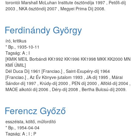
torontói Marshall McLuhan Institute ösztöndíja 1997 , Petőfi-díj
2003 , NKA ösztöndíj 2007 , Megyei Prima Díj 2008.
Ferdinándy György
író, kritikus
* Bp., 1935-10-11
Tagság: A ; I
[KMIK MEIL Borbándi KK1992 KK1996 KK1998 MKK KK2000 MN
KMÍ ÚMIL]
Dél Duca Díj 1961 [Franciao.] , Saint-Exupéry-díj 1964
[Franciao.] , Az Év Könyve-jutalom 1993 , JA-díj 1995 , Márai
Sándor-díj 1997 , Krúdy-díj 2000 , PEN díj 2000 , Alföld-díj 2004 ,
MAOE alkotói díj 2006 , Déry-díj 2008 , Bertha Bulcsú-díj 2009.
Ferencz Győző
esszéista, költő, műfordító
* Bp., 1954-04-04
Tagság: A ; I ; P