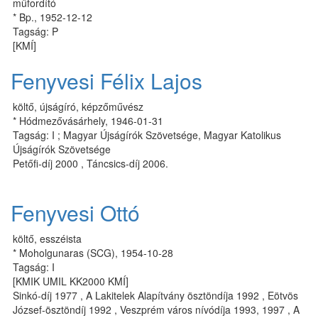
műfordító
* Bp., 1952-12-12
Tagság: P
[KMÍ]
Fenyvesi Félix Lajos
költő, újságíró, képzőművész
* Hódmezővásárhely, 1946-01-31
Tagság: I ; Magyar Újságírók Szövetsége, Magyar Katolikus
Újságírók Szövetsége
Petőfi-díj 2000 , Táncsics-díj 2006.
Fenyvesi Ottó
költő, esszéista
* Moholgunaras (SCG), 1954-10-28
Tagság: I
[KMIK UMIL KK2000 KMÍ]
Sinkó-díj 1977 , A Lakitelek Alapítvány ösztöndíja 1992 , Eötvös
József-ösztöndíj 1992 , Veszprém város nívódíja 1993, 1997 , A