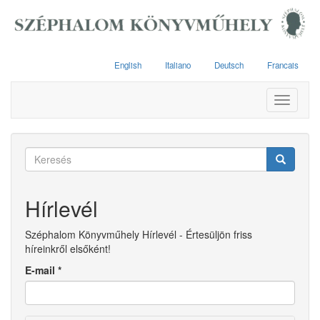
Ugrás
a
tartalomra
English
Italiano
Deutsch
Francais
Toggle
navigati
Keresés
űrlap
Keresés
Hírlevél
Széphalom Könyvműhely Hírlevél - Értesüljön friss
híreinkről elsőként!
E-mail
*