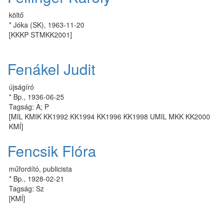
költő
* Jóka (SK), 1963-11-20
[KKKP STMKK2001]
Fenákel Judit
újságíró
* Bp., 1936-06-25
Tagság: A; P
[MIL KMIK KK1992 KK1994 KK1996 KK1998 UMIL MKK KK2000
KMÍ]
Fencsik Flóra
műfordító, publicista
* Bp., 1928-02-21
Tagság: Sz
[KMÍ]