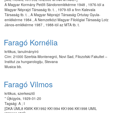
A Magyar Kormány Petőfi Sándoremlékérme 1948 , 1976-tól a
Magyar Néprajzi Társaság tb. t. , 1979-től a finn Kalevala
Társaság tb. t. , A Magyar Néprajzi Társaság Ortutay Gyula-
emlékérme 1984 , A Nemzetközi Magyar Filológiai Társaság Lotz
János-emlékérme 1987 , 1988-tól az MTA tb. t.
Faragó Kornélia
kritikus, tanulmányíró
Cím: 21000 Szerbia-Montenegró, Novi Sad, Filozofski Fakultet –
Institut za hungarologiju, Stevana
Musica bb.
Faragó Vilmos
kritikus, szerkesztő
* Újkígyós, 1929-01-20
Tagság: A ; I
[DKA ÚML8 KMIK KK1992 KK1994 KK1996 KK1998 UMIL