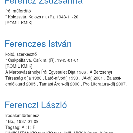
író, műfordító
* Kolozsvár, Kolozs m. (R), 1943-11-20
[ROMIL KMIK]
Ferenczes István
költő, szerkesztő
* Csíkpálfalva, Csík m. (R), 1945-01-01
[ROMIL KMIK]
A Marosvásárhelyi Írói Egyesület Díja 1986 , A Berzsenyi
Társaság díja 1988 , Látó-nívódíj 1993 , JA-díj 2001 , Balassi-
emlékkard 2005 , Tamási Áron-díj 2006 , Pro Literatura-díj 2007.
Ferenczi László
irodalomtörténész
* Bp., 1937-01-09
Tagság: A ; I ; P