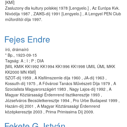
[KMÍ]
Zasluzony dla kultury polskiej 1978 [Lengyelo.] , Az Európa Kvk.
Nívódíja 1987 , ZAIKS-díj 1991 [Lengyelo.] , A Lengyel PEN Club
műfordítói díja 1997.
Fejes Endre
író, drámaíró
* Bp., 1923-09-15
Tagság: A ; I ; P ; DIA
[MIL KMIK KK1992 KK1994 KK1996 KK1998 UMIL ÚML MKK
KK2000 MN KMÍ]
SZOT-díj 1959 , A Kisfilmszemle díja 1960 , JA-díj 1963 ,
Kossuth-díj 1975 , A Fővárosi Tanács Művészeti Díja 1979 , A
Szocialista Magyarországért 1983 , Nagy Lajos-díj 1992 , A
Magyar Köztársasági Érdemrend tisztikeresztje 1993 ,
Józsefváros Becsületkeresztje 1994 , Pro Urbe Budapest 1999 ,
Hazám-díj 2001 , A Magyar Köztársasági Érdemrend
középkeresztje 2003 , Prima Primissima Díj 2009.
Fekete G. István