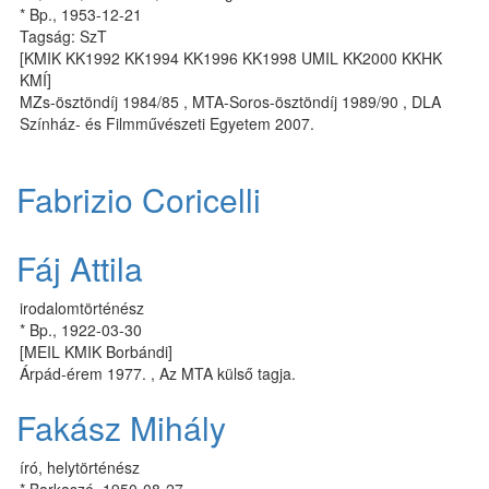
* Bp., 1953-12-21
Tagság: SzT
[KMIK KK1992 KK1994 KK1996 KK1998 UMIL KK2000 KKHK
KMÍ]
MZs-ösztöndíj 1984/85 , MTA-Soros-ösztöndíj 1989/90 , DLA
Színház- és Filmművészeti Egyetem 2007.
Fabrizio Coricelli
Fáj Attila
irodalomtörténész
* Bp., 1922-03-30
[MEIL KMIK Borbándi]
Árpád-érem 1977. , Az MTA külső tagja.
Fakász Mihály
író, helytörténész