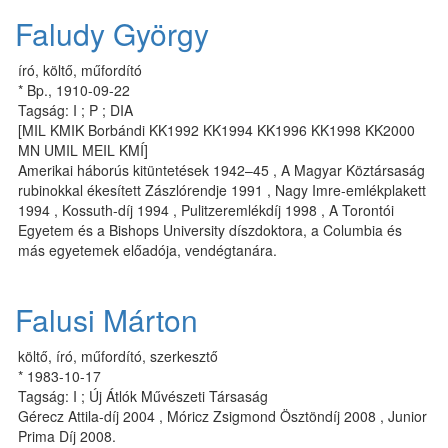
Faludy György
író, költő, műfordító
* Bp., 1910-09-22
Tagság: I ; P ; DIA
[MIL KMIK Borbándi KK1992 KK1994 KK1996 KK1998 KK2000
MN UMIL MEIL KMÍ]
Amerikai háborús kitüntetések 1942–45 , A Magyar Köztársaság
rubinokkal ékesített Zászlórendje 1991 , Nagy Imre-emlékplakett
1994 , Kossuth-díj 1994 , Pulitzeremlékdíj 1998 , A Torontói
Egyetem és a Bishops University díszdoktora, a Columbia és
más egyetemek előadója, vendégtanára.
Falusi Márton
költő, író, műfordító, szerkesztő
* 1983-10-17
Tagság: I ; Új Átlók Művészeti Társaság
Gérecz Attila-díj 2004 , Móricz Zsigmond Ösztöndíj 2008 , Junior
Prima Díj 2008.