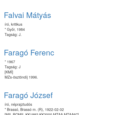
Falvai Mátyás
író, kritikus
* Győr, 1984
Tagság: J.
Faragó Ferenc
* 1967
Tagság: J
[KMÍ]
MZs-ösztöndíj 1996.
Faragó József
író, néprajztudós
* Brassó, Brassó m. (R), 1922-02-02
[MIL ROMIL KK1992 KK2000 MTAA MTAA97]