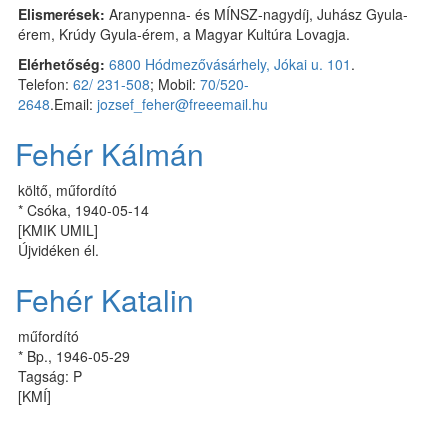
Elismerések:
Aranypenna- és MÍNSZ-nagydíj, Juhász Gyula-
érem, Krúdy Gyula-érem, a Magyar Kultúra Lovagja.
Elérhetőség:
6800 Hódmezővásárhely, Jókai u. 101
.
Telefon:
62/ 231-508
; Mobil:
70/520-
2648
.Email:
jozsef_feher@freeemail.hu
Fehér Kálmán
költő, műfordító
* Csóka, 1940-05-14
[KMIK UMIL]
Újvidéken él.
Fehér Katalin
műfordító
* Bp., 1946-05-29
Tagság: P
[KMÍ]