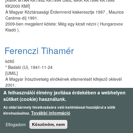
[KMIK MTAA KK1992 KK1994 UMIL MKK KK1996 KK1998
KK2000 KMÍ]
A Magyar Köztársasági Érdemrend kiskeresztje 1997 , Maurice
Caréme-díj 1991.
2009-ben megjelent kötete: Még egy kicsit nézni ( Hungarovox
Kiadó ).
Ferenczi Tihamér
költő
* Badaló (U), 1941-11-24
[UMIL]
A Magyar Írószövetség elnökének elismerését kifejező oklevél
2001.
A felhasználói élmény javítása érdekében a webhelyen
sütiket (cookie) használunk.
Ferenczy Anna
Az oldal bármely hivatkozására való kattintással hozzájárul a sütik
További információ
létrehozásához.
író, színész
* Nyitragerencsér (SK), 1933-08-16
Elfogadom
Köszönöm, nem
[SZMKK2001]