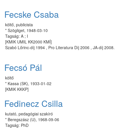
Fecske Csaba
költő, publicista
* Szögliget, 1948-03-10
Tagság: A ; I
[KMIK UMIL KK2000 KMÍ]
Szabó Lőrinc-díj 1994 , Pro Literatura Díj 2006 , JA-díj 2008.
Fecsó Pál
költő
* Kassa (SK), 1933-01-02
[KMIK KKKP]
Fedinecz Csilla
kutató, pedagógiai szakíró
* Beregszász (U), 1968-09-06
Tagság: PhD