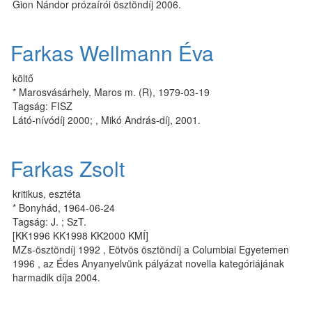
Gion Nándor prózaírói ösztöndíj 2006.
Farkas Wellmann Éva
költő
* Marosvásárhely, Maros m. (R), 1979-03-19
Tagság: FISZ
Látó-nívódíj 2000; , Mikó András-díj, 2001.
Farkas Zsolt
kritikus, esztéta
* Bonyhád, 1964-06-24
Tagság: J. ; SzT.
[KK1996 KK1998 KK2000 KMÍ]
MZs-ösztöndíj 1992 , Eötvös ösztöndíj a Columbiai Egyetemen
1996 , az Édes Anyanyelvünk pályázat novella kategóriájának
harmadik díja 2004.