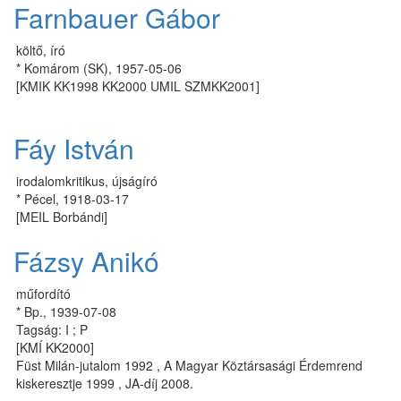
Farnbauer Gábor
költő, író
* Komárom (SK), 1957-05-06
[KMIK KK1998 KK2000 UMIL SZMKK2001]
Fáy István
irodalomkritikus, újságíró
* Pécel, 1918-03-17
[MEIL Borbándi]
Fázsy Anikó
műfordító
* Bp., 1939-07-08
Tagság: I ; P
[KMÍ KK2000]
Füst Milán-jutalom 1992 , A Magyar Köztársasági Érdemrend
kiskeresztje 1999 , JA-díj 2008.