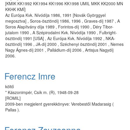
[KMIK KK1992 KK1994 KK1996 KK1998 UMIL MKK KK2000 MN
KKHK KMÍ]
Az Európa Kvk. Nívódíja 1986, 1991 [Novák Györggyel
megosztva] , Soros-ösztöndíj 1986, 1996 , Graves-díj 1987 , A
Soros Alapítvány díja 1989 , Forintos-díj 1990 , Déry Tibor-
jutalom 1990 , A Szépirodalmi Kvk. Nívódíja 1990 , Fulbright-
ösztöndíj 1991 [USA] , Az Európa Kvk. Nívódíja 1992 , NKA-
ösztöndíj 1996 , JA-díj 2000 , Széchenyi ösztöndíj 2001 , Nemes
Nagy Ágnes-díj 2001 , Palládium-díj 2006 , Artisjus Nagydíj
2006.
Ferencz Imre
költő
* Kászonimpér, Csík m. (R), 1948-09-28
[ROMIL]
2009-ben megjelent gyerekkönyve: Verebestől Madarasig (
Pallas ).
Ferencz Zsuzsanna