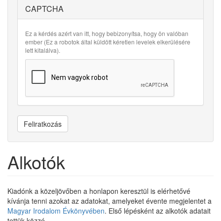
CAPTCHA
Ez a kérdés azért van itt, hogy bebizonyítsa, hogy ön valóban
ember (Ez a robotok által küldött kéretlen levelek elkerülésére
lett kitalálva).
Feliratkozás
Alkotók
Kiadónk a közeljövőben a honlapon keresztül is elérhetővé
kívánja tenni azokat az adatokat, amelyeket évente megjelentet a
Magyar Irodalom Évkönyvében
. Első lépésként az alkotók adatait
tettük közzé.