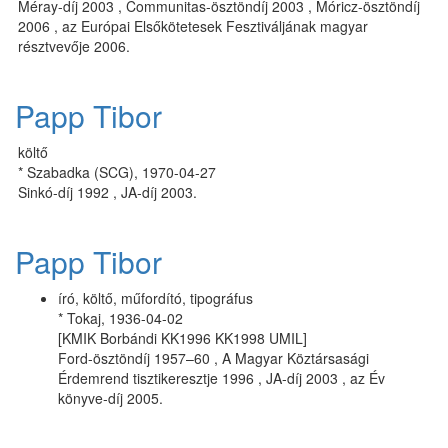
Méray-díj 2003 , Communitas-ösztöndíj 2003 , Móricz-ösztöndíj
2006 , az Európai Elsőkötetesek Fesztiváljának magyar
résztvevője 2006.
Papp Tibor
költő
* Szabadka (SCG), 1970-04-27
Sinkó-díj 1992 , JA-díj 2003.
Papp Tibor
író, költő, műfordító, tipográfus
* Tokaj, 1936-04-02
[KMIK Borbándi KK1996 KK1998 UMIL]
Ford-ösztöndíj 1957–60 , A Magyar Köztársasági
Érdemrend tisztikeresztje 1996 , JA-díj 2003 , az Év
könyve-díj 2005.