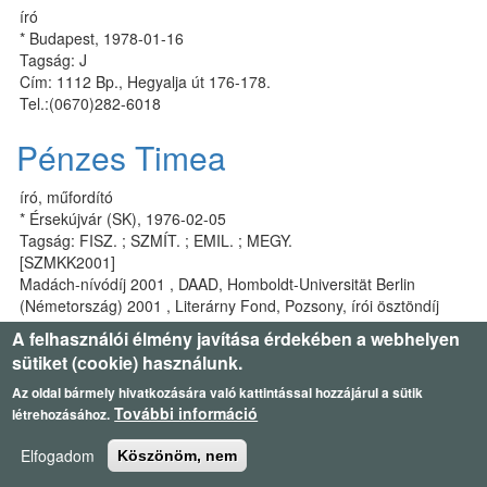
író
* Budapest, 1978-01-16
Tagság: J
Cím: 1112 Bp., Hegyalja út 176-178.
Tel.:(0670)282-6018
Pénzes Timea
író, műfordító
* Érsekújvár (SK), 1976-02-05
Tagság: FISZ. ; SZMÍT. ; EMIL. ; MEGY.
[SZMKK2001]
Madách-nívódíj 2001 , DAAD, Homboldt-Universität Berlin
(Németország) 2001 , Literárny Fond, Pozsony, írói ösztöndíj
(Szlovákia) 2002 , Literarisches Colloquium Berlin, műfordítói
A felhasználói élmény javítása érdekében a webhelyen
akadémia (Németország) 2003 , MZs-ösztöndíj 2005 , Székely
sütiket (cookie) használunk.
János-ösztöndíj 2006.
Cím: 94001 Szlovákia, Nové Zámky, T. Vansovej 4
Az oldal bármely hivatkozására való kattintással hozzájárul a sütik
További információ
Tel.:(0036) (20) 578-9845
létrehozásához.
E-mail:
penzes.timea@gmail.com
Elfogadom
Köszönöm, nem