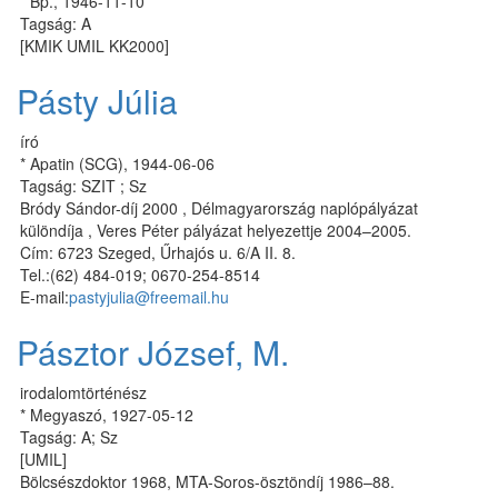
* Bp., 1946-11-10
Tagság: A
[KMIK UMIL KK2000]
Pásty Júlia
író
* Apatin (SCG), 1944-06-06
Tagság: SZIT ; Sz
Bródy Sándor-díj 2000 , Délmagyarország naplópályázat
különdíja , Veres Péter pályázat helyezettje 2004–2005.
Cím: 6723 Szeged, Űrhajós u. 6/A II. 8.
Tel.:(62) 484-019; 0670-254-8514
E-mail:
pastyjulia@freemail.hu
Pásztor József, M.
irodalomtörténész
* Megyaszó, 1927-05-12
Tagság: A; Sz
[UMIL]
Bölcsészdoktor 1968, MTA-Soros-ösztöndíj 1986–88.