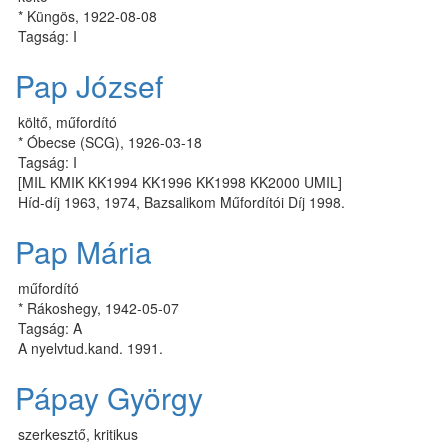
* Küngös, 1922-08-08
Tagság: I
Pap József
költő, műfordító
* Óbecse (SCG), 1926-03-18
Tagság: I
[MIL KMIK KK1994 KK1996 KK1998 KK2000 UMIL]
Híd-díj 1963, 1974, Bazsalikom Műfordítói Díj 1998.
Pap Mária
műfordító
* Rákoshegy, 1942-05-07
Tagság: A
A nyelvtud.kand. 1991.
Pápay György
szerkesztő, kritikus