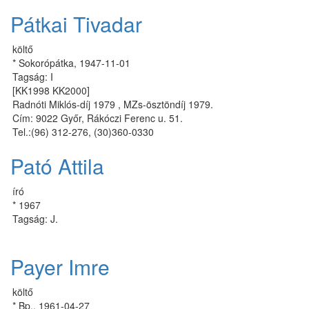
Pátkai Tivadar
költő
* Sokorópátka, 1947-11-01
Tagság: I
[KK1998 KK2000]
Radnóti Miklós-díj 1979 , MZs-ösztöndíj 1979.
Cím: 9022 Győr, Rákóczi Ferenc u. 51.
Tel.:(96) 312-276, (30)360-0330
Pató Attila
író
* 1967
Tagság: J.
Payer Imre
költő
* Bp., 1961-04-27