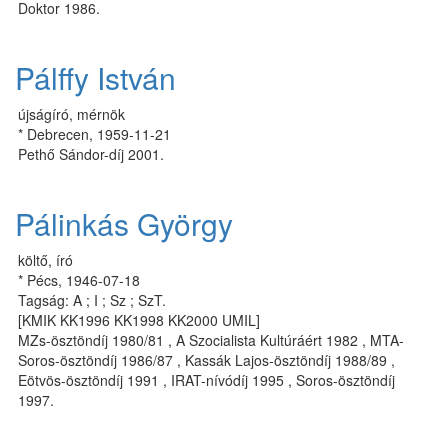
Doktor 1986.
Pálffy István
újságíró, mérnök
* Debrecen, 1959-11-21
Pethő Sándor-díj 2001.
Pálinkás György
költő, író
* Pécs, 1946-07-18
Tagság: A ; I ; Sz ; SzT.
[KMIK KK1996 KK1998 KK2000 UMIL]
MZs-ösztöndíj 1980/81 , A Szocialista Kultúráért 1982 , MTA-
Soros-ösztöndíj 1986/87 , Kassák Lajos-ösztöndíj 1988/89 ,
Eötvös-ösztöndíj 1991 , IRAT-nívódíj 1995 , Soros-ösztöndíj
1997.