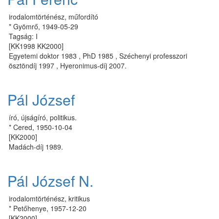
irodalomtörténész, műfordító
* Gyömrő, 1949-05-29
Tagság: I
[KK1998 KK2000]
Egyetemi doktor 1983 , PhD 1985 , Széchenyi professzori
ösztöndíj 1997 , Hyeronimus-díj 2007.
Pál József
író, újságíró, politikus.
* Cered, 1950-10-04
[KK2000]
Madách-díj 1989.
Pál József N.
irodalomtörténész, kritikus
* Petőhenye, 1957-12-20
[KK2000]