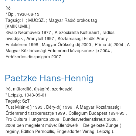
író
* Bp., 1930-06-13
Tagság: I. ; MÚOSZ. ; Magyar Rádió örökös tag
[KMIK UMIL]
Kiváló Népművelő 1977 , A Szocialista Kultúráért , rádiós
nívódíjak , Aranytoll 1997 , Köztársasági Elnöki Arany
Emlékérem 1998 , Magyar Örökség-díj 2000 , Príma-díj 2004 , A
Magyar Köztársasági Érdemrend középkeresztje 2004 ,
Erdőkertes díszpolgára 2007.
Paetzke Hans-Hennig
író, műfordító, újságíró, szerkesztő
* Leipzig, 1943-09-01
Tagság: SzT.
Füst Milán-díj 1993 , Déry-díj 1996 , A Magyar Köztársasági
Érdemrend tisztikeresztje 1999 , Collegium Budapest 1994-95 ,
Pro Cultura Hungarica 2006 , Bundesverdienstkreuz 2008.
2009-ben megjelent műve: Blendwerk – Die gelöste Zunge (
regény, Edition Pernobilis, Engelsdorfer Verlag, Leipzig ).