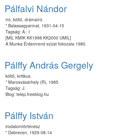
Pálfalvi Nándor
író, költő, drámaíró.
* Balassagyarmat, 1931-04-15
Tagság: A ; I
[MIL KMIK KK1998 KK2000 UMIL]
A Munka Érdemrend ezüst fokozata 1980.
Pálffy András Gergely
költő, kritikus.
* Marosvásárhely (R), 1985
Tagság: J.
Blog: telep.freeblog.hu
Pálffy István
irodalomtörténész
* Debrecen, 1929-08-14