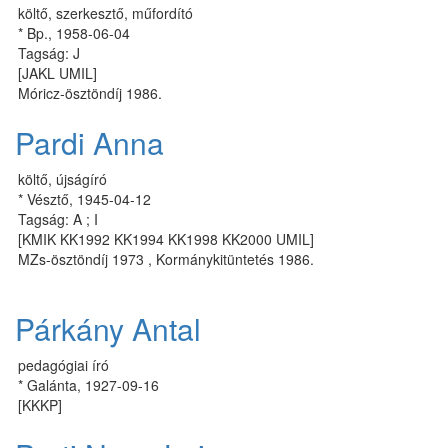
költő, szerkesztő, műfordító
* Bp., 1958-06-04
Tagság: J
[JAKL UMIL]
Móricz-ösztöndíj 1986.
Pardi Anna
költő, újságíró
* Vésztő, 1945-04-12
Tagság: A ; I
[KMIK KK1992 KK1994 KK1998 KK2000 UMIL]
MZs-ösztöndíj 1973 , Kormánykitüntetés 1986.
Párkány Antal
pedagógiai író
* Galánta, 1927-09-16
[KKKP]