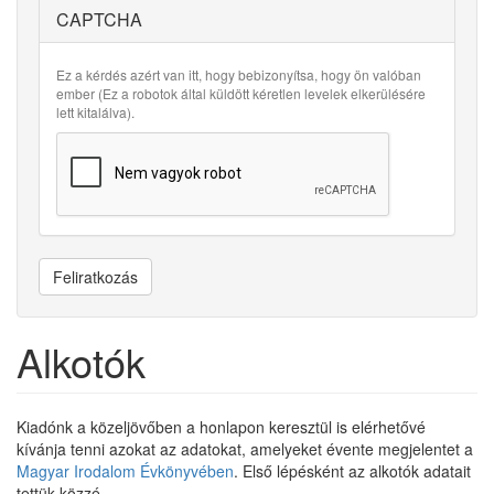
CAPTCHA
Ez a kérdés azért van itt, hogy bebizonyítsa, hogy ön valóban
ember (Ez a robotok által küldött kéretlen levelek elkerülésére
lett kitalálva).
Feliratkozás
Alkotók
Kiadónk a közeljövőben a honlapon keresztül is elérhetővé
kívánja tenni azokat az adatokat, amelyeket évente megjelentet a
Magyar Irodalom Évkönyvében
. Első lépésként az alkotók adatait
tettük közzé.