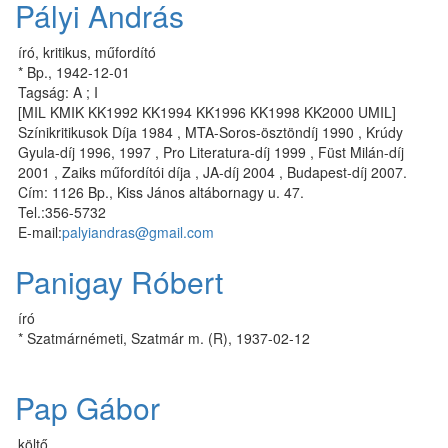
Pályi András
író, kritikus, műfordító
* Bp., 1942-12-01
Tagság: A ; I
[MIL KMIK KK1992 KK1994 KK1996 KK1998 KK2000 UMIL]
Színikritikusok Díja 1984 , MTA-Soros-ösztöndíj 1990 , Krúdy
Gyula-díj 1996, 1997 , Pro Literatura-díj 1999 , Füst Milán-díj
2001 , Zaiks műfordítói díja , JA-díj 2004 , Budapest-díj 2007.
Cím: 1126 Bp., Kiss János altábornagy u. 47.
Tel.:356-5732
E-mail:
palyiandras@gmail.com
Panigay Róbert
író
* Szatmárnémeti, Szatmár m. (R), 1937-02-12
Pap Gábor
költő