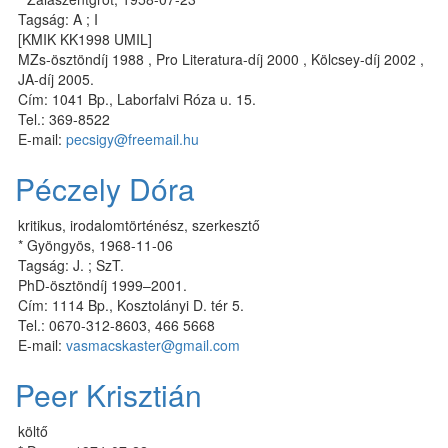
Tagság: A ; I
[KMIK KK1998 UMIL]
MZs-ösztöndíj 1988 , Pro Literatura-díj 2000 , Kölcsey-díj 2002 ,
JA-díj 2005.
Cím: 1041 Bp., Laborfalvi Róza u. 15.
Tel.: 369-8522
E-mail:
pecsigy@freemail.hu
Péczely Dóra
kritikus, irodalomtörténész, szerkesztő
* Gyöngyös, 1968-11-06
Tagság: J. ; SzT.
PhD-ösztöndíj 1999–2001.
Cím: 1114 Bp., Kosztolányi D. tér 5.
Tel.: 0670-312-8603, 466 5668
E-mail:
vasmacskaster@gmail.com
Peer Krisztián
költő