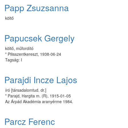
Papp Zsuzsanna
költő
Papucsek Gergely
költő, műfordító
* Pilisszentkereszt, 1938-06-24
Tagság: I
Parajdi Incze Lajos
író [társadalomtud. dr.]
* Parajd, Hargita m. (R), 1915-01-05
Az Árpád Akadémia aranyérme 1984.
Parcz Ferenc