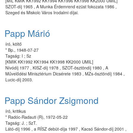
[MIL KMIK KK1992 KK1994 KK1996 KK1998 KK2000 UMIL]
SZOT-díj 1965 , A Munka Érdemrend ezüst fokozata 1986 ,
Szeged és Miskolc Város Irodalmi díjai.
Papp Márió
író, költő
* Bp., 1948-07-27
Tagság: I ; Sz
[KMIK KK1992 KK1994 KK1998 KK2000 UMIL]
Nívódíj 1977 , KISZ-díj 1978 , SZOT-ösztöndíj 1980 , A
Művelődési Minisztérium Dicsérete 1983 , MZs-ösztöndíj 1984 ,
Lucic-díj 2003.
Papp Sándor Zsigmond
író, kritikus
* Radóc-Radauti (R), 1972-05-22
Tagság: J. ; SzT.
Látó-díj 1996 , a RÍSZ debüt-díja 1997 , Kacsó Sándor-díj 2001 ,