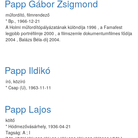
Papp Gábor Zsigmond
műfordító, filmrendező
* Bp., 1966-12-21
A Holmi műfordítópályázatának különdíja 1996 , a Famafest
legjobb portréfilmje 2000 , a filmszemle dokumentumfilmes fődíja
2004 , Balázs Béla-díj 2004.
Papp Ildikó
író, közíró
* Csap (U), 1963-11-11
Papp Lajos
költő
* Hódmezővásárhely, 1936-04-21
Tagság: A ; I