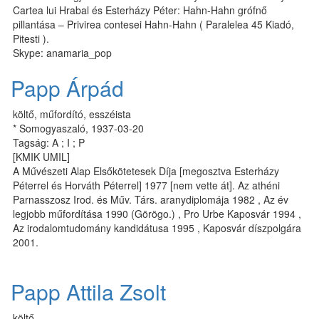
Cartea lui Hrabal és Esterházy Péter: Hahn-Hahn grófnő
pillantása – Privirea contesei Hahn-Hahn ( Paralelea 45 Kiadó,
Pitesti ).
Skype: anamaria_pop
Papp Árpád
költő, műfordító, esszéista
* Somogyaszaló, 1937-03-20
Tagság: A ; I ; P
[KMIK UMIL]
A Művészeti Alap Elsőkötetesek Díja [megosztva Esterházy
Péterrel és Horváth Péterrel] 1977 [nem vette át]. Az athéni
Parnasszosz Irod. és Műv. Társ. aranydiplomája 1982 , Az év
legjobb műfordítása 1990 (Görögo.) , Pro Urbe Kaposvár 1994 ,
Az irodalomtudomány kandidátusa 1995 , Kaposvár díszpolgára
2001.
Papp Attila Zsolt
költő