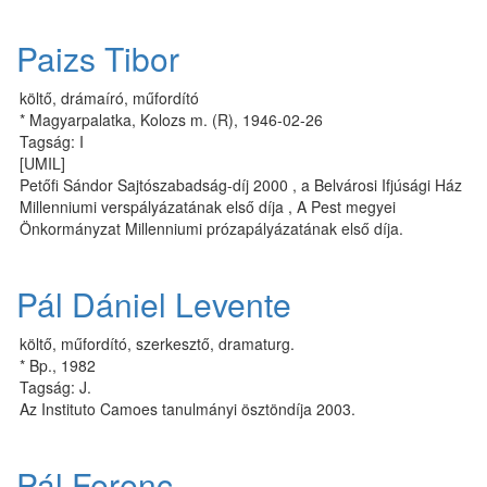
Paizs Tibor
költő, drámaíró, műfordító
* Magyarpalatka, Kolozs m. (R), 1946-02-26
Tagság: I
[UMIL]
Petőfi Sándor Sajtószabadság-díj 2000 , a Belvárosi Ifjúsági Ház
Millenniumi verspályázatának első díja , A Pest megyei
Önkormányzat Millenniumi prózapályázatának első díja.
Pál Dániel Levente
költő, műfordító, szerkesztő, dramaturg.
* Bp., 1982
Tagság: J.
Az Instituto Camoes tanulmányi ösztöndíja 2003.
Pál Ferenc