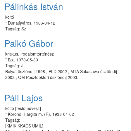
Pálinkás István
költő
* Dunaújváros, 1966-04-12
Tagság: Sz
Palkó Gábor
kritikus, irodalomtörténész
* Bp., 1973-05-30
Tagság: J
Bolyai-ösztöndíj 1998 , PhD 2002 , MTA Sakasawa ösztöndíj
2002 , OM Posztdoktori ösztöndíj 2003.
Páll Lajos
költő [festőművész]
* Korond, Hargita m. (R), 1938-04-02
Tagság: I.
[KMIK KKACS UMIL]