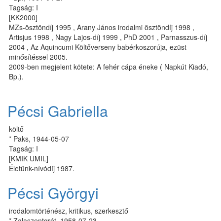
Tagság: I
[KK2000]
MZs-ösztöndíj 1995 , Arany János irodalmi ösztöndíj 1998 ,
Artisjus 1998 , Nagy Lajos-díj 1999 , PhD 2001 , Parnasszus-díj
2004 , Az Aquincumi Költőverseny babérkoszorúja, ezüst
minősítéssel 2005.
2009-ben megjelent kötete: A fehér cápa éneke ( Napkút Kiadó,
Bp.).
Pécsi Gabriella
költő
* Paks, 1944-05-07
Tagság: I
[KMIK UMIL]
Életünk-nívódíj 1987.
Pécsi Györgyi
irodalomtörténész, kritikus, szerkesztő
* Zalaszentgrót, 1958-07-23