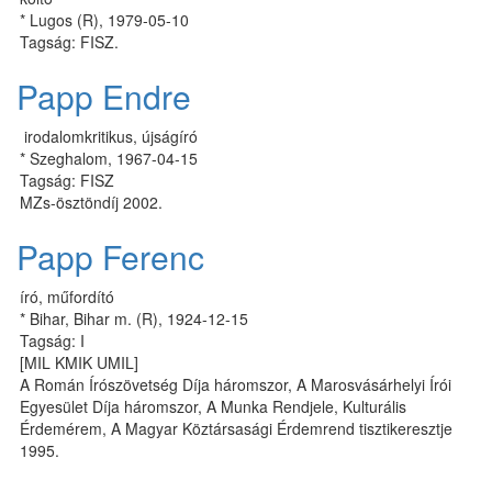
* Lugos (R), 1979-05-10
Tagság: FISZ.
Papp Endre
irodalomkritikus, újságíró
* Szeghalom, 1967-04-15
Tagság: FISZ
MZs-ösztöndíj 2002.
Papp Ferenc
író, műfordító
* Bihar, Bihar m. (R), 1924-12-15
Tagság: I
[MIL KMIK UMIL]
A Román Írószövetség Díja háromszor, A Marosvásárhelyi Írói
Egyesület Díja háromszor, A Munka Rendjele, Kulturális
Érdemérem, A Magyar Köztársasági Érdemrend tisztikeresztje
1995.