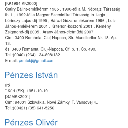
[KK1994 KK2000]
Csűry Bálint-emlékérem 1985 , 1990-től a M. Néprajzi Társaság
tb. t. , 1992-től a Magyar Szemiotikai Társaság tb. tagja ,
Lőrinczy Lajos-díj 1995 , Bárczi Géza-emlékérem 1996 , Lotz
János-emlékérem 2001 , Kriterion-koszorú 2001 , Kemény
Zsigmond-díj 2005 , Arany János-életműdíj 2007.
Cím: 3400 Románia, Cluj-Napoca, Str. Muncitorilor Nr. 18. Ap.
13.
és: 3400 Románia, Cluj-Napoca, Of. p. 1, Cp. 490.
Tel.:(0040) (264) 134-898/182
E-mail:
pentekj@gmail.com
Pénzes István
író
* Kürt (SK), 1951-10-19
[SZMKK2001]
Cím: 94001 Szlovákia, Nové Zámky, T. Vansovej 4.,
Tel.:(00421) (35) 641-5256
Pénzes Olivér