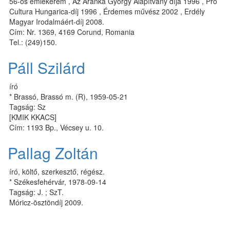
56-os emlékérem , Az Aranka György Alapítvány díja 1996 , Pro
Cultura Hungarica-díj 1996 , Érdemes művész 2002 , Erdély
Magyar Irodalmáért-díj 2008.
Cím: Nr. 1369, 4169 Corund, Romania
Tel.: (249)150.
Páll Szilárd
író
* Brassó, Brassó m. (R), 1959-05-21
Tagság: Sz
[KMIK KKACS]
Cím: 1193 Bp., Vécsey u. 10.
Pallag Zoltán
író, költő, szerkesztő, régész.
* Székesfehérvár, 1978-09-14
Tagság: J. ; SzT.
Móricz-ösztöndíj 2009.