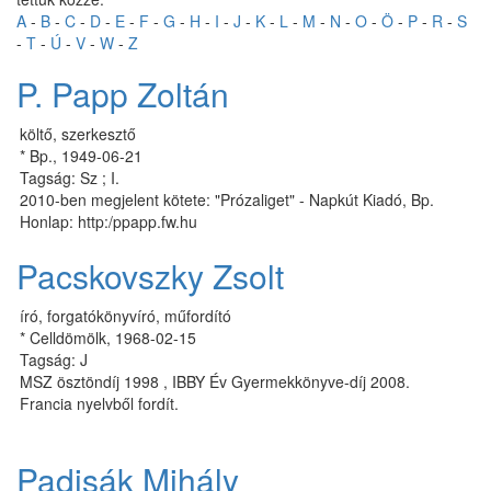
A
-
B
-
C
-
D
-
E
-
F
-
G
-
H
-
I
-
J
-
K
-
L
-
M
-
N
-
O
-
Ö
-
P
-
R
-
S
-
T
-
Ú
-
V
-
W
-
Z
P. Papp Zoltán
költő, szerkesztő
* Bp., 1949-06-21
Tagság: Sz ; I.
2010-ben megjelent kötete: "Prózaliget" - Napkút Kiadó, Bp.
Honlap: http:/ppapp.fw.hu
Pacskovszky Zsolt
író, forgatókönyvíró, műfordító
* Celldömölk, 1968-02-15
Tagság: J
MSZ ösztöndíj 1998 , IBBY Év Gyermekkönyve-díj 2008.
Francia nyelvből fordít.
Padisák Mihály