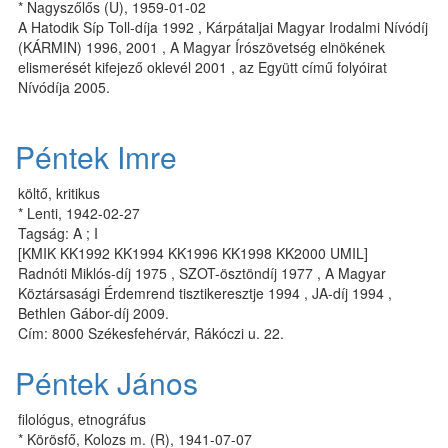
* Nagyszőlős (U), 1959-01-02
A Hatodik Síp Toll-díja 1992 , Kárpátaljai Magyar Irodalmi Nívódíj
(KÁRMIN) 1996, 2001 , A Magyar Írószövetség elnökének
elismerését kifejező oklevél 2001 , az Együtt című folyóirat
Nívódíja 2005.
Péntek Imre
költő, kritikus
* Lenti, 1942-02-27
Tagság: A ; I
[KMIK KK1992 KK1994 KK1996 KK1998 KK2000 UMIL]
Radnóti Miklós-díj 1975 , SZOT-ösztöndíj 1977 , A Magyar
Köztársasági Érdemrend tisztikeresztje 1994 , JA-díj 1994 ,
Bethlen Gábor-díj 2009.
Cím: 8000 Székesfehérvár, Rákóczi u. 22.
Péntek János
filológus, etnográfus
* Körösfő, Kolozs m. (R), 1941-07-07