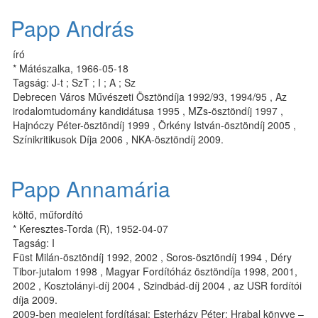
Papp András
író
* Mátészalka, 1966-05-18
Tagság: J-t ; SzT ; I ; A ; Sz
Debrecen Város Művészeti Ösztöndíja 1992/93, 1994/95 , Az
irodalomtudomány kandidátusa 1995 , MZs-ösztöndíj 1997 ,
Hajnóczy Péter-ösztöndíj 1999 , Örkény István-ösztöndíj 2005 ,
Színikritikusok Díja 2006 , NKA-ösztöndíj 2009.
Papp Annamária
költő, műfordító
* Keresztes-Torda (R), 1952-04-07
Tagság: I
Füst Milán-ösztöndíj 1992, 2002 , Soros-ösztöndíj 1994 , Déry
Tibor-jutalom 1998 , Magyar Fordítóház ösztöndíja 1998, 2001,
2002 , Kosztolányi-díj 2004 , Szindbád-díj 2004 , az USR fordítói
díja 2009.
2009-ben megjelent fordításai: Esterházy Péter: Hrabal könyve –