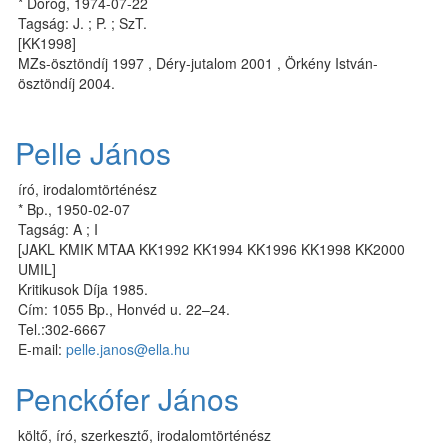
* Dorog, 1974-07-22
Tagság: J. ; P. ; SzT.
[KK1998]
MZs-ösztöndíj 1997 , Déry-jutalom 2001 , Örkény István-
ösztöndíj 2004.
Pelle János
író, irodalomtörténész
* Bp., 1950-02-07
Tagság: A ; I
[JAKL KMIK MTAA KK1992 KK1994 KK1996 KK1998 KK2000
UMIL]
Kritikusok Díja 1985.
Cím: 1055 Bp., Honvéd u. 22–24.
Tel.:302-6667
E-mail:
pelle.janos@ella.hu
Penckófer János
költő, író, szerkesztő, irodalomtörténész