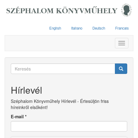
Ugrás
a
tartalomra
English
Italiano
Deutsch
Francais
Toggle
navigati
Keresés
űrlap
Keresés
Hírlevél
Széphalom Könyvműhely Hírlevél - Értesüljön friss
híreinkről elsőként!
E-mail
*