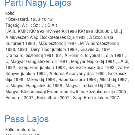
Parti Nagy Lajos
költő
* Szekszárd, 1953-10-12
Tagság: A ; I ; Sz ; J ; DIA-t
[JAKL KMIK KK1992 KK1994 KK1996 KK1998 KK2000 UMIL]
A Művészeti Alap Elsőkötetesek Díja 1983 , A Szocialista
Kultúráért 1983 , MZs-ösztöndíj 1987 , MTA-Sorosösztöndíj
1988, 1993 , Déry Tibor-jutalom 1990 , Graves-díj 1991 ,
Drámaírói ösztöndíj 1991–92 , A Holmi c. folyóirat II. díja 1991 ,
Új Magyar Hangjátékért-díj 1991 , Magyar Napló-díj 1991 , JA-díj
1992 , Szép Ernő-jutalom 1993 , Színikritikusok díja 1993 , Az Év
Könyve-jutalom 1994 , A Soros Alapítvány díja 1995 , Kritikusok
díja 1996 , Mikes-díj 1996 , Babérkoszorú 1996 , Alföld-díj 1997 ,
Új Magyar Hangjáték-díj 1998 , Magyar Irodalmi Díj 2004 , A
Magyar Köztársasági Érdemrend tiszti- és középkeresztje 2005 ,
Prima-díj 2007 , Kossuth-díj 2007 , Szép Ernő-jutalom 2007.
Pass Lajos
költő, műfordító